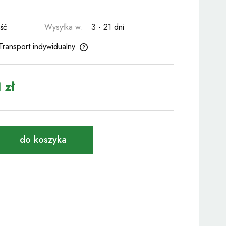
ość
Wysyłka w:
3 - 21 dni
 Transport indywidualny
a ewentualnych kosztów
 zł
do koszyka