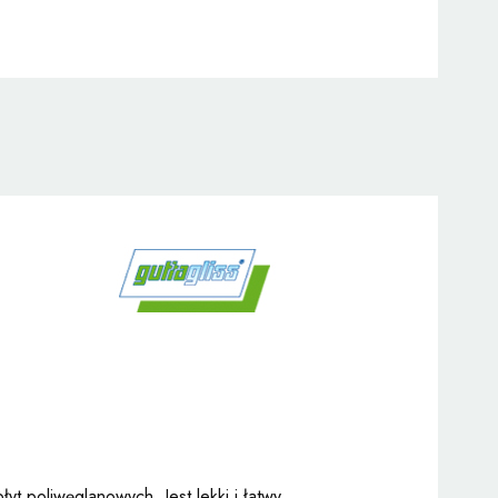
t poliwęglanowych. Jest lekki i łatwy