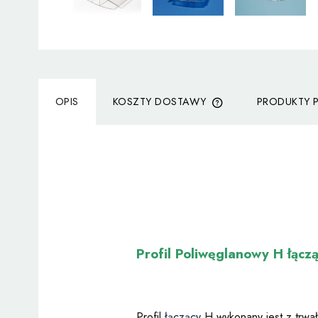
OPIS
KOSZTY DOSTAWY
PRODUKTY 
CENA NIE ZAWIERA
KOSZTÓW PŁATNOŚC
Profil Poliwęglanowy H łąc
Profil
łączący
H wykonany jest z trwałe