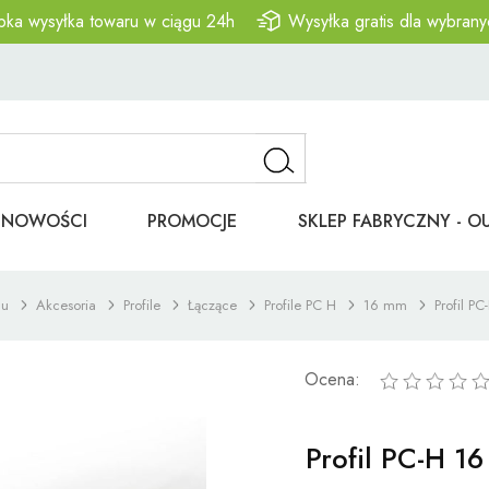
bka wysyłka towaru w ciągu 24h
Wysyłka gratis dla wybrany
NOWOŚCI
PROMOCJE
SKLEP FABRYCZNY - O
nu
Akcesoria
Profile
Łączące
Profile PC H
16 mm
Profil P
Ocena:
Profil PC-H 1