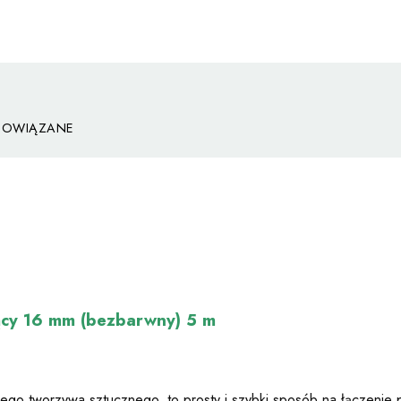
POWIĄZANE
 EWENTUALNYCH
I
zący 16 mm (bezbarwny) 5 m
go tworzywa sztucznego, to prosty i szybki sposób na łączenie pły