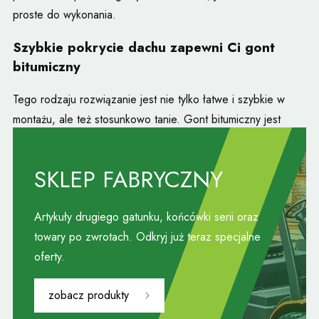
proste do wykonania.
Szybkie pokrycie dachu zapewni Ci gont
bitumiczny
Tego rodzaju rozwiązanie jest nie tylko łatwe i szybkie w
montażu, ale też stosunkowo tanie. Gont bitumiczny jest
trwały i nie zmusza Cię do konserwowania pokrycia. Możesz
go stosować na dach o każdym kształcie, odpowiednio
SKLEP FABRYCZNY
docinając poszczególne elementy. Możliwość wyboru koloru
i wzoru sprawia, że to bardzo estetyczny sposób na
Artykuły drugiego gatunku, końcówki serii oraz
pokrycie. Najpopularniejsze kształty to karpiówka, prostokąt i
towary po zwrotach. Odkryj już teraz specjalne
sześciokąt. Wszystkie one są dostępne w naszym sklepie w
oferty.
czterech kolorach
zobacz produkty