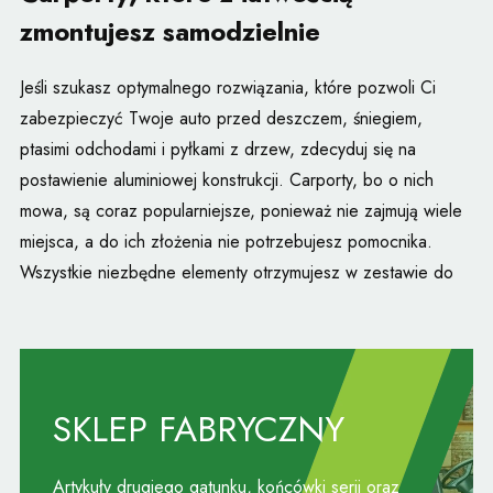
zmontujesz samodzielnie
Jeśli szukasz optymalnego rozwiązania, które pozwoli Ci
zabezpieczyć Twoje auto przed deszczem, śniegiem,
ptasimi odchodami i pyłkami z drzew, zdecyduj się na
postawienie aluminiowej konstrukcji. Carporty, bo o nich
mowa, są coraz popularniejsze, ponieważ nie zajmują wiele
miejsca, a do ich złożenia nie potrzebujesz pomocnika.
Wszystkie niezbędne elementy otrzymujesz w zestawie do
samodzielnego montażu. To doskonała ochrona lakieru
Twojego auta, za niewielkie pieniądze.
Samochód osłonięty od słońca dzięki
carportom
SKLEP FABRYCZNY
Doskonała ochrona lakieru, który jest skutecznie osłonięty
Artykuły drugiego gatunku, końcówki serii oraz