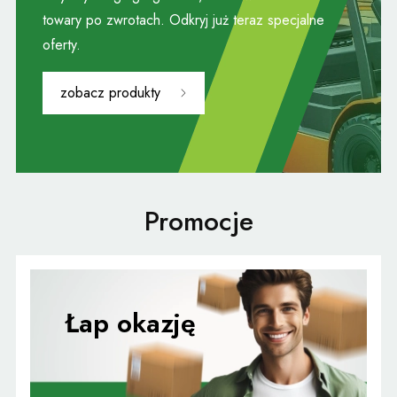
od słońca i spadających z drzew liści? Tak, to możliwe,
towary po zwrotach. Odkryj już teraz specjalne
dzięki nowoczesnym systemom zadaszenia, czyli carportom.
oferty.
Zbudowane są one z aluminiowego stelaża i
poliwęglanowych płyt komorowych. Całość jest na tyle
zobacz produkty
wytrzymała, że z łatwością poradzi sobie nawet z
gradobiciem. To nowoczesne rozwiązanie, które częściowo
zastąpi Ci garaż.
Promocje