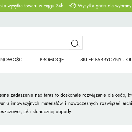
bka wysyłka towaru w ciągu 24h
Wysyłka gratis dla wybrany
NOWOŚCI
PROMOCJE
SKLEP FABRYCZNY - O
ne zadaszenie nad taras to doskonałe rozwiązanie dla osób, któ
aniu innowacyjnych materiałów i nowoczesnych rozwiązań archi
deszczowej, jak i słonecznej pogody.