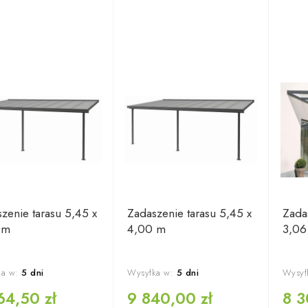
zenie tarasu 5,45 x
Zadaszenie tarasu 5,45 x
Zada
 m
4,00 m
3,06
a w:
5 dni
Wysyłka w:
5 dni
Wysył
64,50 zł
9 840,00 zł
8 3