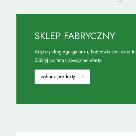
W naszej
poliwęgl
wytrzyma
zimowej
SKLEP FABRYCZNY
technic
pewności
Artykuły drugiego gatunku, końcówki serii oraz t
Zadasz
Odkryj już teraz specjalne oferty.
W nasze
zobacz produkty
Oprócz 
komforto
nowoczes
wariantu
promieni
Dzięki 