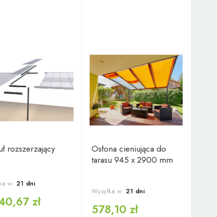
ł rozszerzający
Osłona cieniująca do
tarasu 945 x 2900 mm
ka w:
21 dni
Wysyłka w:
21 dni
40,67 zł
578,10 zł