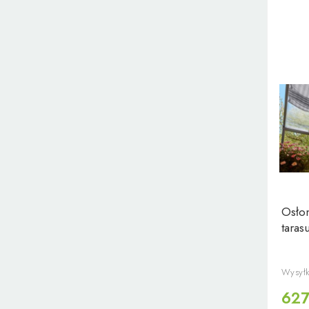
Osłon
tara
Wysyłk
627