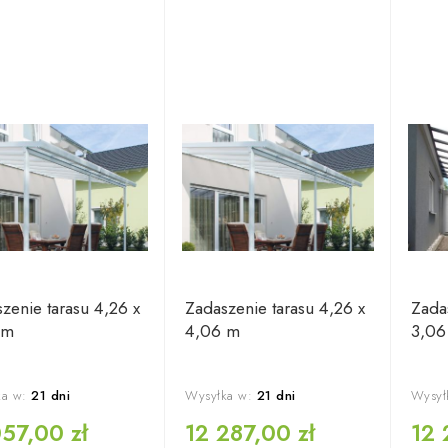
zenie tarasu 4,26 x
Zadaszenie tarasu 4,26 x
Zada
 m
4,06 m
3,06
a w:
21 dni
Wysyłka w:
21 dni
Wysył
057,00 zł
12 287,00 zł
12 