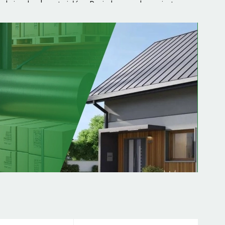
nkcjonalnych materiałów. Posiadamy zadaszenia tarasu z
ływania mechaniczne. Konstrukcje te — ze względu na swą
ęki czemu sprawdzą się zarówno w porze letniej, jak i
które wyróżniają się wieloma ciekawymi rozwiązaniami
anżacji domowej elewacji zewnętrznej, a ich wygląd z
ących przed deszczem, wiatrem i światłem słonecznym.
oczynek na świeżym powietrzu będzie jeszcze bardziej
 szereg innych, analogicznych akcesoriów. Oferujemy też
ecjalnie dobranego tworzywa lub szkła, które zależnie od
aszenie tarasowe może skuteczniej rozpraszać intensywne
wym, nie tylko letnim miejscem wypoczynku. Oferujemy