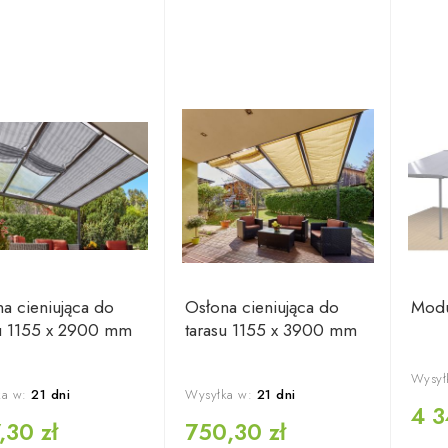
a cieniująca do
Osłona cieniująca do
Modu
su 1155 x 2900 mm
tarasu 1155 x 3900 mm
Wysył
a w:
21 dni
Wysyłka w:
21 dni
4 3
,30 zł
750,30 zł