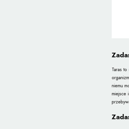
Zadas
Taras to
organizm
niemu mo
miejsce 
przebywa
Zadas