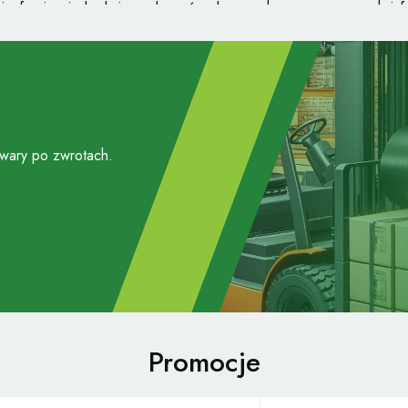
 ofercie nie brakuje zadaszeń wykonanych z nowoczesnych i fu
anu, które charakteryzują się zwiększoną odpornością na oddzia
łość — doskonale zniosą nawet duże obciążenia śniegiem, dzi
. Oferujemy też specjalne, nowoczesne zadaszenia tarasów, 
znymi. Będą one doskonałym uzupełnieniem dla nowoczesnej ar
ą zachwyci każdego z gości.
owary po zwrotach.
enia tarasowe i funkcjonalne dodatki
j ofercie nie mogło zabraknąć funkcjonalnych zadaszeń chroni
nich, proponujemy również szereg dodatków, dzięki którym wyp
wy. Posiadamy praktyczne elementy uzupełniające dla zadaszeń i
ne zadaszenia tarasów kategorii Premium. Składają się one ze sp
 może być lekko przydymione lub mleczne. Dzięki temu nasze zad
e słoneczne.
Promocje
proponowanym przez nas rozwiązaniom taras stanie się stylo