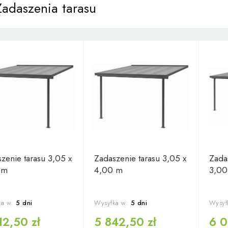
Zadaszenia tarasu
zenie tarasu 3,05 x
Zadaszenie tarasu 3,05 x
Zada
 m
4,00 m
3,00
a w:
5 dni
Wysyłka w:
5 dni
Wysył
12,50 zł
5 842,50 zł
6 0