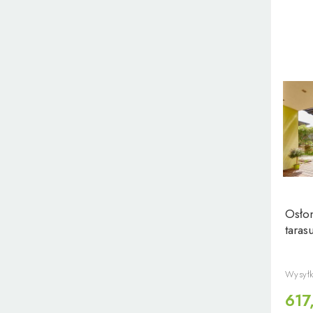
Osłon
tara
Wysyłk
617