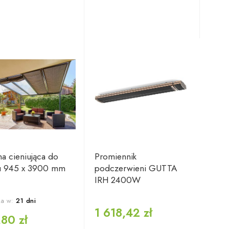
a cieniująca do
Promiennik
su 945 x 3900 mm
podczerwieni GUTTA
IRH 2400W
a w:
21 dni
1 618,42 zł
,80 zł