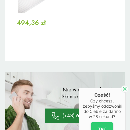
494,36 zł
Nie wiesz co wybrać?
Cześć!
Skontaktuj się z naszym
Czy chcesz,
doradcą:
żebyśmy oddzwonili
do Ciebie za darmo
(+48) 61 428 20 66
w
28
sekund?
TAK