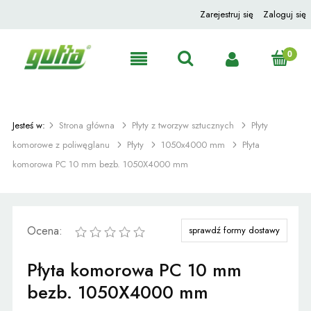
Zarejestruj się
Zaloguj się
Jesteś w:
Strona główna
Płyty z tworzyw sztucznych
Płyty
komorowe z poliwęglanu
Płyty
1050x4000 mm
Płyta
komorowa PC 10 mm bezb. 1050X4000 mm
Ocena:
sprawdź formy dostawy
Płyta komorowa PC 10 mm
bezb. 1050X4000 mm