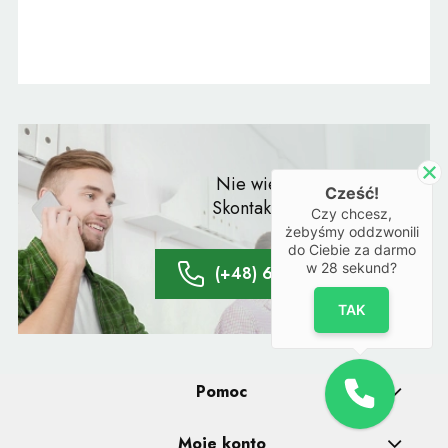
Nie wiesz co wybrać?
Cześć!
Skontaktuj się z naszym
Czy chcesz,
doradcą:
żebyśmy oddzwonili
do Ciebie za darmo
w
28
sekund?
(+48) 61 428 20 66
TAK
Pomoc
Moje konto