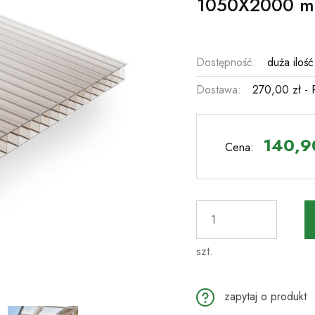
1050X2000 m
Dostępność:
duża ilość
Dostawa:
270,00 zł
- 
C
pł
140,90
Cena:
szt.
zapytaj o produkt