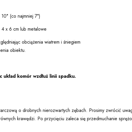
10° (co najmniej 7°)
e 4 x 6 cm lub metalowe
ględniając obciążenia wiatrem i śniegiem
enia obiektu.
 układ komór wzdłuż linii spadku.
 tarczową o drobnych nierozwartych zębach. Prosimy zwrócić uwag
erównych krawędzi. Po przycięciu zaleca się przedmuchanie sprę