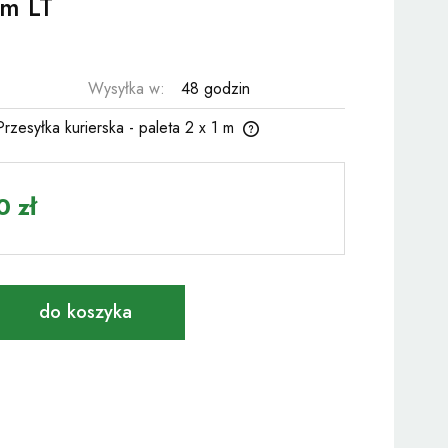
m LT
Wysyłka w:
48 godzin
Przesyłka kurierska - paleta 2 x 1 m
ena nie zawiera ewentualnych kosztów
atności
 zł
do koszyka