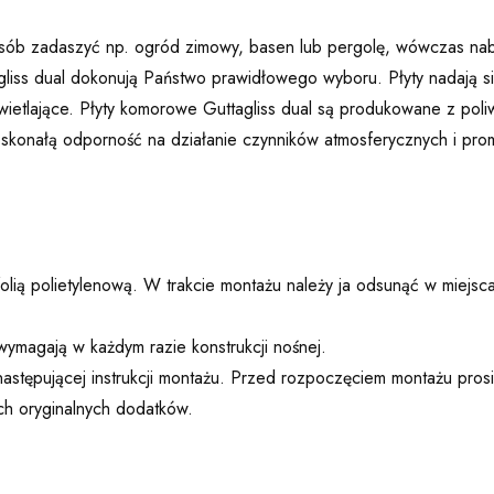
posób zadaszyć np. ogród zimowy, basen lub pergolę, wówczas na
liss dual dokonują Państwo prawidłowego wyboru. Płyty nadają s
ietlające. Płyty komorowe Guttagliss dual są produkowane z poli
konałą odporność na działanie czynników atmosferycznych i promi
lią polietylenową. W trakcie montażu należy ja odsunąć w miejscach
ymagają w każdym razie konstrukcji nośnej.
astępującej instrukcji montażu. Przed rozpoczęciem montażu prosim
ch oryginalnych dodatków.