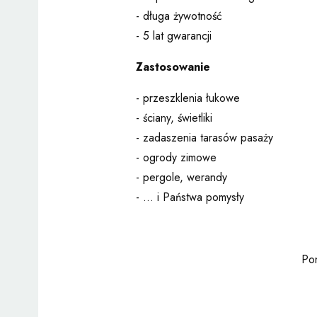
- długa żywotność
- 5 lat gwarancji
Zastosowanie
- przeszklenia łukowe
- ściany, świetliki
- zadaszenia tarasów pasaży
- ogrody zimowe
- pergole, werandy
- ... i Państwa pomysły
Pon