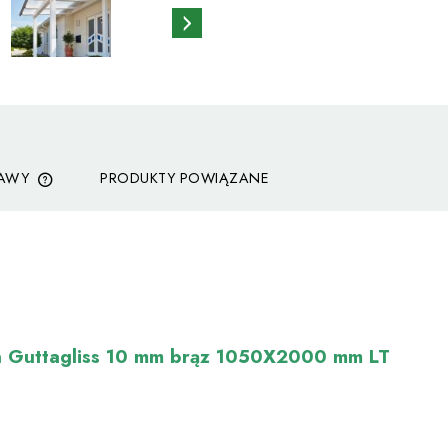
TAWY
PRODUKTY POWIĄZANE
CENA NIE ZAWIERA EWENTUALNYCH
KOSZTÓW PŁATNOŚCI
an Guttagliss 10 mm brąz 1050X2000 mm LT