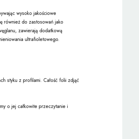
bywając wysoko jakościowe
ię również do zastosowań jako
węglanu, zawierają dodatkową
eniowania ultrafioletowego.
 styku z profilami. Całość folii zdjąć
y o jej całkowite przeczytanie i