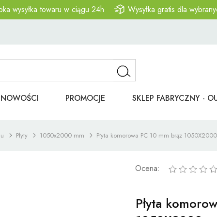
bka wysyłka towaru w ciągu 24h
Wysyłka gratis dla wybrany
NOWOŚCI
PROMOCJE
SKLEP FABRYCZNY - O
nu
Płyty
1050x2000 mm
Płyta komorowa PC 10 mm brąz 1050X200
Ocena:
Płyta komoro