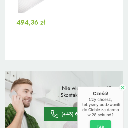
494,36 zł
Nie wiesz co wybrać?
Cześć!
Skontaktuj się z naszym
Czy chcesz,
doradcą:
żebyśmy oddzwonili
do Ciebie za darmo
(+48) 61 428 20 66
w
28
sekund?
TAK