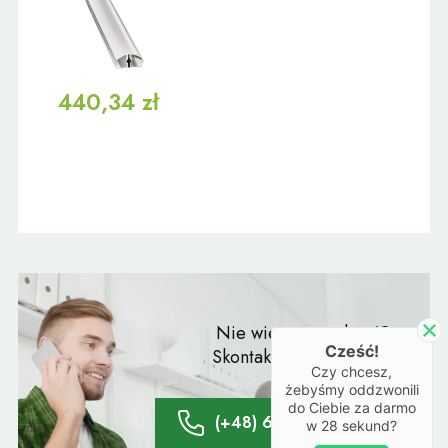
440,34 zł
Nie wiesz co wybrać?
Cześć!
Skontaktuj się z naszym
Czy chcesz,
doradcą:
żebyśmy oddzwonili
do Ciebie za darmo
(+48) 61 428 20 66
w
28
sekund?