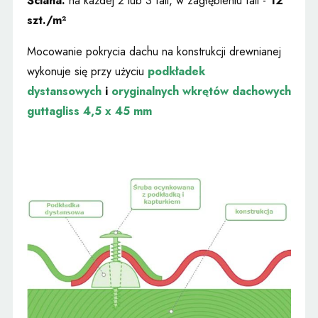
Ściana:
na każdej 2 lub 3 fali, w zagłębieniu fali -
12
szt./m²
Mocowanie pokrycia dachu na konstrukcji drewnianej
wykonuje
się przy użyciu
podkładek
dystansowych
i
oryginalnych
wkrętów dachowych
guttagliss 4,5 x 45 mm