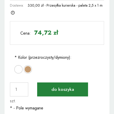
Dostawa:
330,00 zł
- Przesyłka kurierska - paleta 2,5 x 1 m
Cena nie zawiera ewentualnych kosztów płatności
74,72 zł
Cena:
*
Kolor (przezroczysty/dymiony):
do koszyka
szt.
*
- Pole wymagane