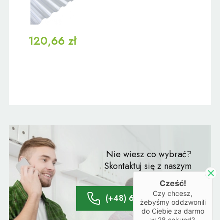
120,66 zł
Nie wiesz co wybrać?
Skontaktuj się z naszym
doradcą:
Cześć!
Czy chcesz,
(+48) 61 428 20 66
żebyśmy oddzwonili
do Ciebie za darmo
w
28
sekund?