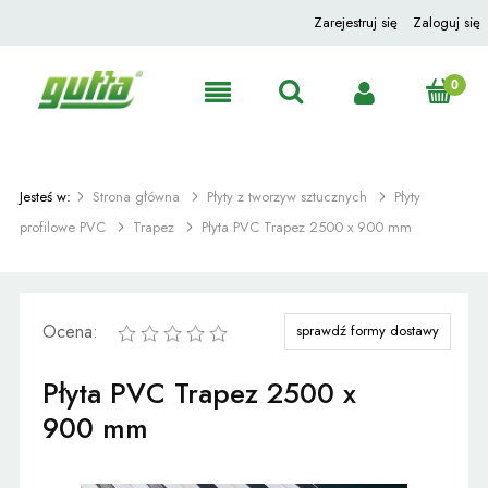
Zarejestruj się
Zaloguj się
Jesteś w:
Strona główna
Płyty z tworzyw sztucznych
Płyty
profilowe PVC
Trapez
Płyta PVC Trapez 2500 x 900 mm
Ocena:
sprawdź formy dostawy
Płyta PVC Trapez 2500 x
900 mm