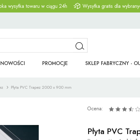
bka wysyłka towaru w ciągu 24h
Wysyłka gratis dla wybrany
NOWOŚCI
PROMOCJE
SKLEP FABRYCZNY - O
ez
Płyta PVC Trapez 2000 x 900 mm
Ocena:
Płyta PVC Tr