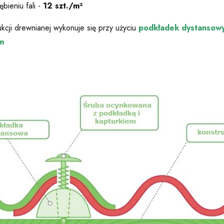
ębieniu fali -
12 szt./m²
kcji drewnianej wykonuje
się przy użyciu
podkładek dystansow
m