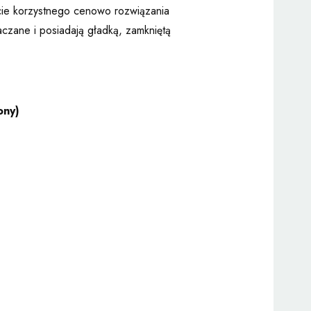
cie korzystnego cenowo rozwiązania
aczane i posiadają gładką, zamkniętą
ony)