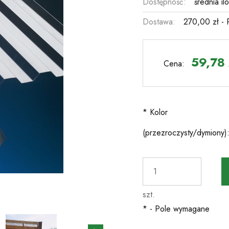
Dostępność:
średnia il
Dostawa:
270,00 zł
- 
C
pł
59,78 
Cena:
*
Kolor
(przezroczysty/dymiony)
szt.
*
- Pole wymagane