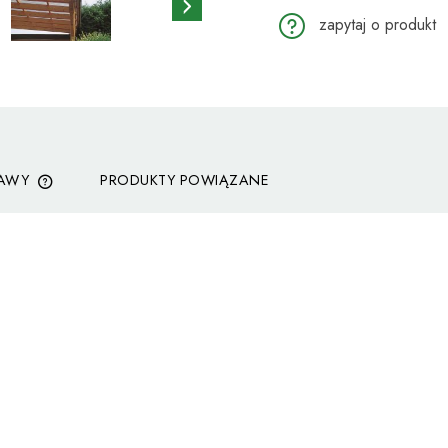
zapytaj o produkt
TAWY
PRODUKTY POWIĄZANE
CENA NIE ZAWIERA EWENTUALNYCH
KOSZTÓW PŁATNOŚCI