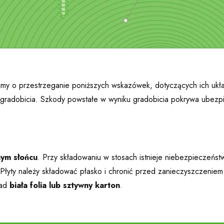
simy o przestrzeganie poniższych wskazówek, dotyczących ich ukł
gradobicia. Szkody powstałe w wyniku gradobicia pokrywa ubezpi
nym słońcu
. Przy składowaniu w stosach istnieje niebezpieczeńs
 Płyty należy składować płasko i chronić przed zanieczyszczenie
ład
biała folia lub sztywny karton
.