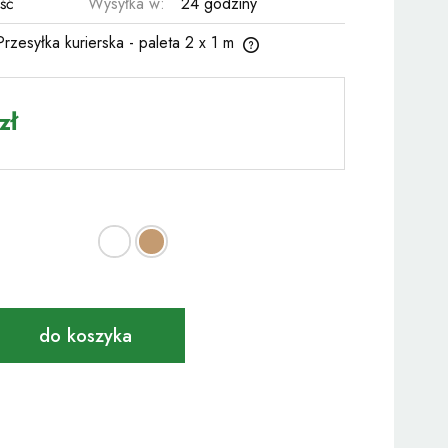
ość
Wysyłka w:
24 godziny
Przesyłka kurierska - paleta 2 x 1 m
ena nie zawiera ewentualnych kosztów
atności
zł
:
do koszyka