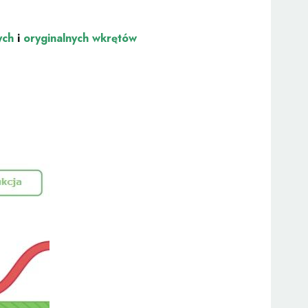
ych
i
oryginalnych
wkrętów