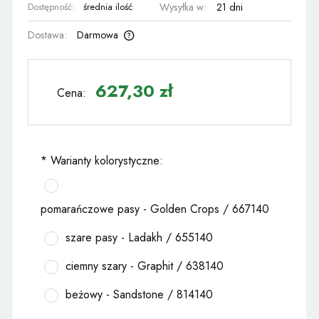
Dostępność:
średnia ilość
Wysyłka w:
21 dni
Dostawa:
Darmowa
Cena nie zawiera ewentualnych kosztów płatności
627,30 zł
Cena:
*
Warianty kolorystyczne:
pomarańczowe pasy - Golden Crops / 667140
szare pasy - Ladakh / 655140
ciemny szary - Graphit / 638140
beżowy - Sandstone / 814140