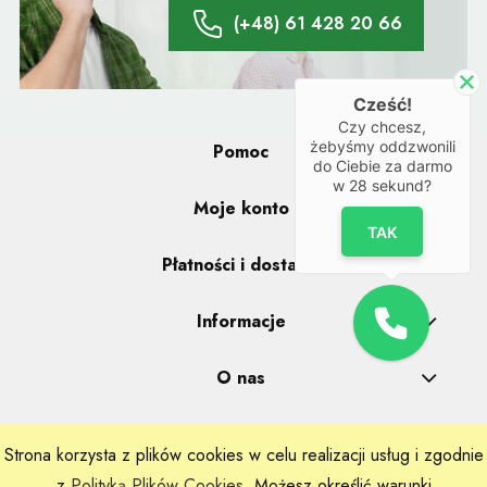
(+48) 61 428 20 66
Cześć!
Czy chcesz,
żebyśmy oddzwonili
Pomoc
do Ciebie za darmo
w
28
sekund?
Moje konto
TAK
Płatności i dostawa
Informacje
O nas
Strona korzysta z plików cookies w celu realizacji usług i zgodnie
Realizacje: Dpl Agency -
Szablony Shoper
z
Polityką Plików Cookies
. Możesz określić warunki