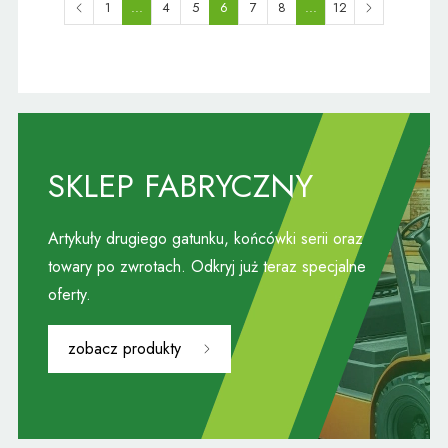
1
...
4
5
6
7
8
...
12
SKLEP FABRYCZNY
Artykuły drugiego gatunku, końcówki serii oraz
towary po zwrotach. Odkryj już teraz specjalne
oferty.
zobacz produkty