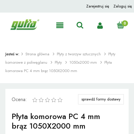
Zarejestruj się
Zaloguj się
Jesteś w:
Strona główna
Płyty z tworzyw sztucznych
Płyty
komorowe z poliwęglanu
Płyty
1050x2000 mm
Płyta
komorowa PC 4 mm brąz 1050X2000 mm
Ocena:
sprawdź formy dostawy
Płyta komorowa PC 4 mm
brąz 1050X2000 mm