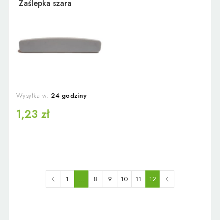
Zaślepka szara
Wysyłka w:
24 godziny
1,23 zł
1
...
8
9
10
11
12