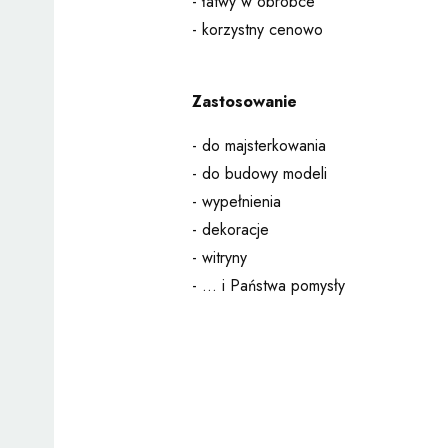
- łatwy w obróbce
- korzystny cenowo
Zastosowanie
- do majsterkowania
- do budowy modeli
- wypełnienia
- dekoracje
- witryny
- ... i Państwa pomysły