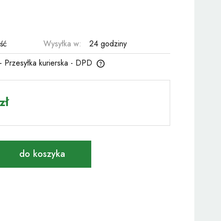
ość
Wysyłka w:
24 godziny
- Przesyłka kurierska - DPD
zawiera ewentualnych kosztów
zł
do koszyka