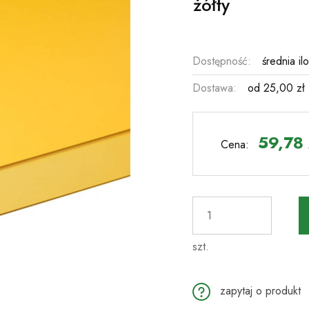
żółty
Dostępność:
średnia il
Dostawa:
od 25,00 zł
Cena nie 
płatności
59,78 
Cena:
szt.
zapytaj o produkt