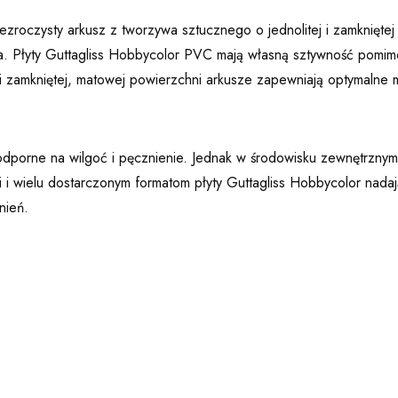
zezroczysty arkusz z tworzywa sztucznego o jednolitej i zamkniętej
. Płyty Guttagliss Hobbycolor PVC mają własną sztywność pomimo 
 zamkniętej, matowej powierzchni arkusze zapewniają optymalne m
dporne na wilgoć i pęcznienie. Jednak w środowisku zewnętrznym 
i i wielu dostarczonym formatom płyty Guttagliss Hobbycolor nada
nień.