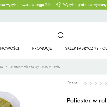
bka wysyłka towaru w ciągu 24h
Wysyłka gratis dla wybrany
NOWOŚCI
PROMOCJE
SKLEP FABRYCZNY - O
 m
Poliester w rolce falisty 3 x 30 m - żółty
Ocena:
Poliester w rol