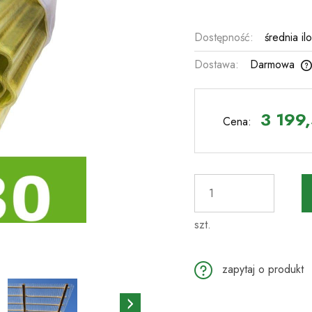
Dostępność:
średnia il
Dostawa:
Darmowa
Cena nie zawiera ewentualnych kosztów
płatności
3 199,
Cena:
szt.
zapytaj o produkt