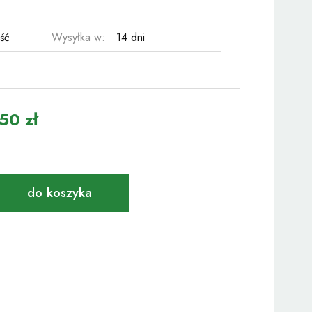
ość
Wysyłka w:
14 dni
50 zł
do koszyka