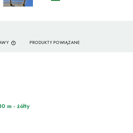
TAWY
PRODUKTY POWIĄZANE
CENA NIE ZAWIERA EWENTUALNYCH
KOSZTÓW PŁATNOŚCI
30 m - żółty