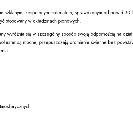
knem szklanym, zespolonym materiałem, sprawdzonym od ponad 30 l
e być stosowany w okładzinach pionowych.
lany wyróżnia się w szczególny sposób swoją odpornością na dzia
oliester są mocne, przepuszczają promienie świetlne bez powstaw
enia.
atmosferycznych