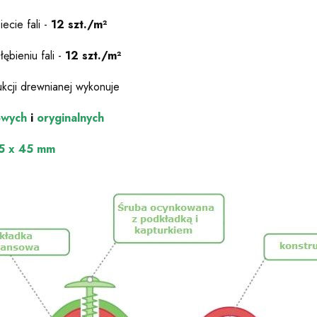
iecie fali -
12 szt./m²
łębieniu fali -
12 szt./m²
kcji drewnianej wykonuje
owych
i
oryginalnych
,5 x 45 mm