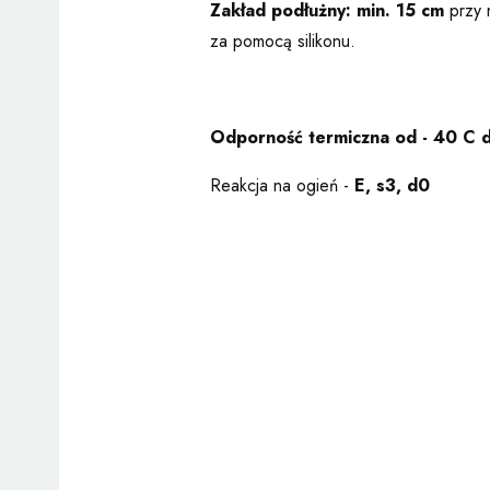
Zakład podłużny: min. 15 cm
przy 
za pomocą silikonu.
Odporność termiczna od - 40 C 
Reakcja na ogień -
E, s3, d0