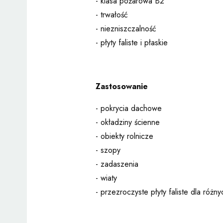
- klasa pożarowa B2
- trwałość
- niezniszczalność
- płyty faliste i płaskie
Zastosowanie
- pokrycia dachowe
- okładziny ścienne
- obiekty rolnicze
- szopy
- zadaszenia
- wiaty
- przezroczyste płyty faliste dla różny