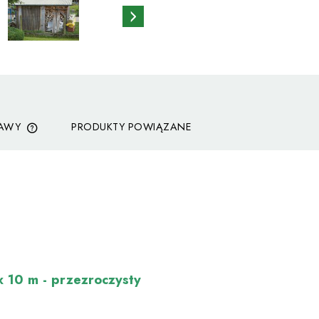
TAWY
PRODUKTY POWIĄZANE
CENA NIE ZAWIERA EWENTUALNYCH
KOSZTÓW PŁATNOŚCI
 x 10 m -
przezroczysty