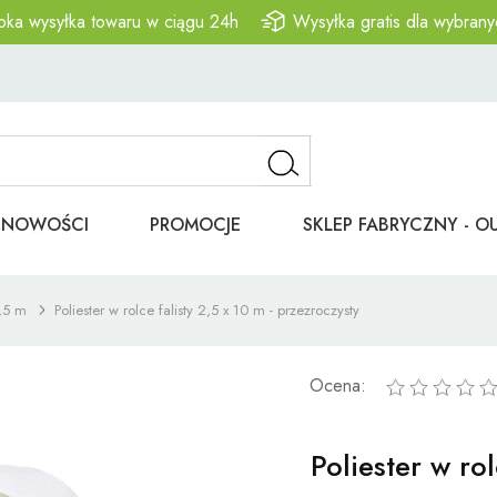
bka wysyłka towaru w ciągu 24h
Wysyłka gratis dla wybrany
NOWOŚCI
PROMOCJE
SKLEP FABRYCZNY - O
,5 m
Poliester w rolce falisty 2,5 x 10 m - przezroczysty
Ocena:
Poliester w rol