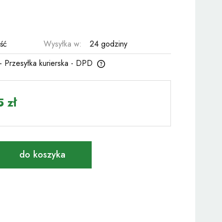
ość
Wysyłka w:
24 godziny
- Przesyłka kurierska - DPD
zawiera ewentualnych kosztów
 zł
do koszyka