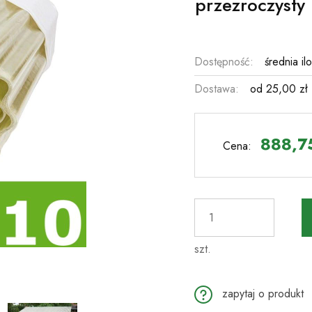
przezroczysty
Dostępność:
średnia il
Dostawa:
od 25,00 zł
Cena nie 
płatności
888,75
Cena:
szt.
zapytaj o produkt