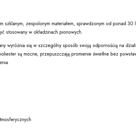
knem szklanym, zespolonym materiałem, sprawdzonym od ponad 30 l
e być stosowany w okładzinach pionowych.
lany wyróżnia się w szczególny sposób swoją odpornością na dzia
oliester są mocne, przepuszczają promienie świetlne bez powstaw
enia.
atmosferycznych