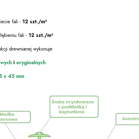
iecie fali -
12 szt./m²
łębieniu fali -
12 szt./m²
kcji drewnianej wykonuje
owych
i
oryginalnych
,5 x 45 mm