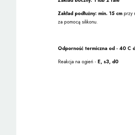
Zakład boczny:
1 lub 2 fale
Zakład podłużny: min. 15 cm
przy 
za pomocą silikonu.
Odporność termiczna od - 40 C 
Reakcja na ogień -
E, s3, d0