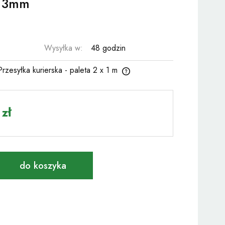
 3mm
Wysyłka w:
48 godzin
Przesyłka kurierska - paleta 2 x 1 m
ena nie zawiera ewentualnych kosztów
atności
zł
do koszyka