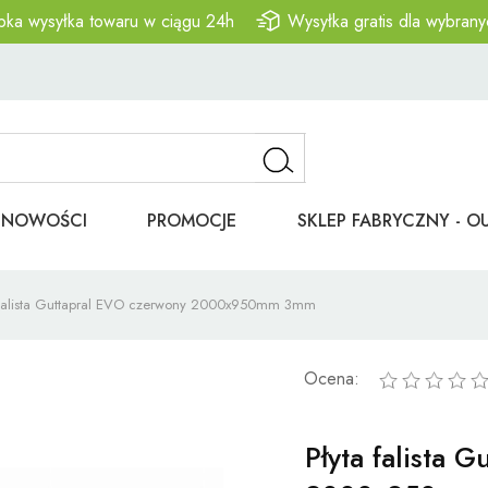
bka wysyłka towaru w ciągu 24h
Wysyłka gratis dla wybrany
NOWOŚCI
PROMOCJE
SKLEP FABRYCZNY - O
 falista Guttapral EVO czerwony 2000x950mm 3mm
Ocena:
Płyta falista 