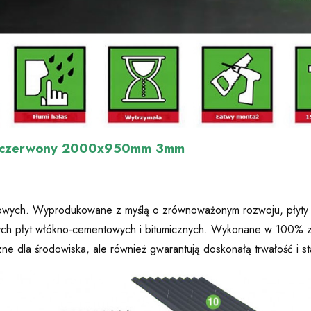
EVO czerwony 2000x950mm 3mm
owych. Wyprodukowane z myślą o zrównoważonym rozwoju, płyty f
jnych płyt włókno-cementowych i bitumicznych. Wykonane w 100%
jazne dla środowiska, ale również gwarantują doskonałą trwałość i 