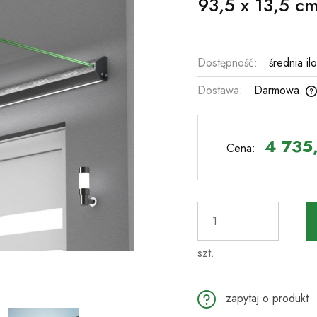
93,5 x 13,5 c
Dostępność:
średnia il
Dostawa:
Darmowa
Cena nie zawiera ewentualnych kosztów
płatności
4 735,
Cena:
szt.
zapytaj o produkt