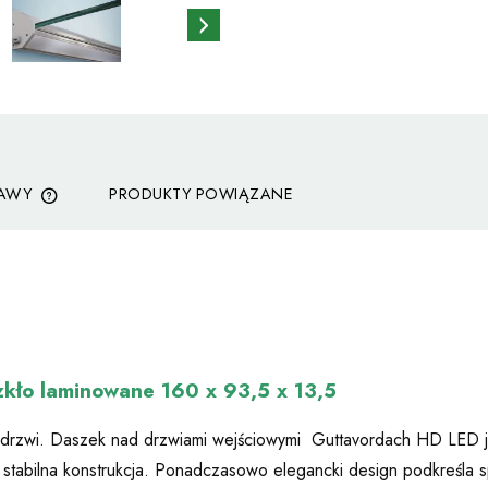
TAWY
PRODUKTY POWIĄZANE
CENA NIE ZAWIERA EWENTUALNYCH
KOSZTÓW PŁATNOŚCI
kło laminowane 160 x 93,5 x 13,5
 drzwi. Daszek nad drzwiami wejściowymi Guttavordach HD LED j
 i stabilna konstrukcja. Ponadczasowo elegancki design podkreśla 