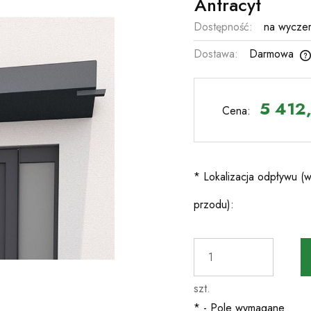
Antracyt
Dostępność:
na wyczer
Dostawa:
Darmowa
Cena nie zawiera ewentualnych kosztów
płatności
5 412,
Cena:
*
Lokalizacja odpływu (w
przodu):
szt.
*
- Pole wymagane