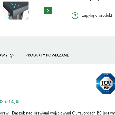
zapytaj o produkt
TAWY
PRODUKTY POWIĄZANE
CENA NIE ZAWIERA EWENTUALNYCH
KOSZTÓW PŁATNOŚCI
0 x 14,5
 drzwi. Daszek nad drzwiami wejściowymi Guttavordach BS jest wy