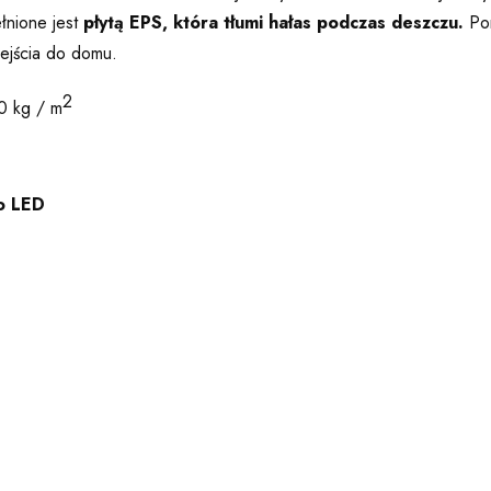
łnione jest
płytą EPS, która tłumi hałas podczas deszczu.
Po
wejścia do domu.
2
0 kg / m
ło LED