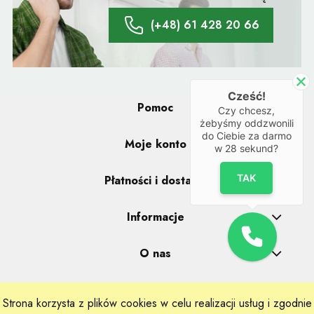
(+48) 61 428 20 66
Cześć!
Pomoc
Czy chcesz,
żebyśmy oddzwonili
do Ciebie za darmo
Moje konto
w
28
sekund?
TAK
Płatności i dostawa
Informacje
O nas
Strona korzysta z plików cookies w celu realizacji usług i zgodnie
Realizacje: Dpl Agency -
Szablony Shoper