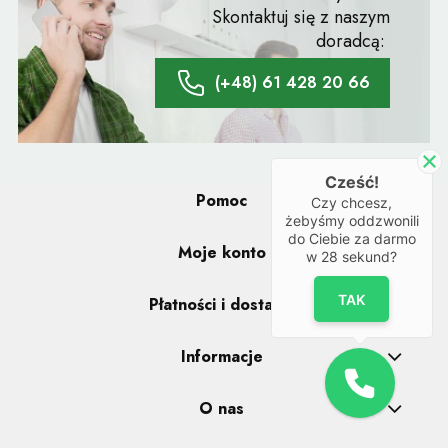
Skontaktuj się z naszym
doradcą:
(+48) 61 428 20 66
Cześć!
Pomoc
Czy chcesz,
żebyśmy oddzwonili
do Ciebie za darmo
Moje konto
w
28
sekund?
TAK
Płatności i dostawa
Informacje
O nas