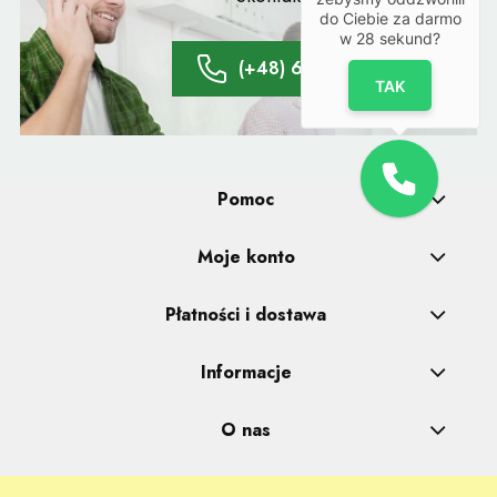
doradcą:
do Ciebie za darmo
w
28
sekund?
(+48) 61 428 20 66
TAK
Pomoc
Moje konto
Płatności i dostawa
Informacje
O nas