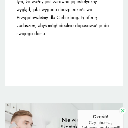
tym, że ważny jest zarówno jej estetyczny
wygląd, jak i wygoda i bezpieczeństwo.
Przygotowaliśmy dla Ciebie bogatą ofertę
zadaszeń, abyś mógł idealnie dopasować je do
swojego domu.
Cześć!
Nie wiesz co wybrać?
Czy chcesz,
Skontaktuj się z naszym
żebyśmy oddzwonili